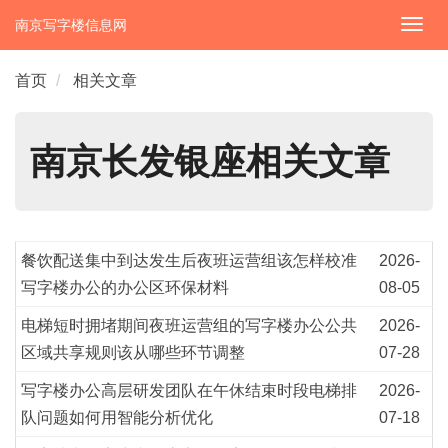
南京写字楼信息网
切
换
导
首页
相关文章
航
南京长发银座相关文章
餐饮配送集中到达发生后夜班运营组该怎样校准
2026-
写字楼办公的办公区环保材料
08-05
电梯短时拥堵期间夜班运营组的写字楼办公公共
2026-
区域共享规则该从哪些环节调整
07-28
写字楼办公高层研发团队在午休结束时段电梯排
2026-
队问题如何用智能分析优化
07-18