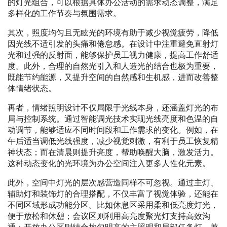
的灯光组合，可以根据具体办公活动的需求动态调整，满足
多样化的工作节奏与氛围需求。
其次，照度均匀且无眩光的环境有助于减少视觉疲劳，降低
因光线不适引发的头痛和倦怠感。在设计中注重避免直射灯
光和过强的反射面，能够保护员工视力健康，提高工作舒适
度。此外，合理的自然光引入和人造光的结合也极为重要，
既能节约能源，又提升空间的自然感和生机感，进而改善整
体情绪状态。
再者，情绪照明设计不仅局限于光线本身，还涵盖灯光的布
局与控制系统。通过智能调光技术实现光线亮度和色温的自
动调节，能够适应不同时间段和工作需求的变化。例如，在
午后适当调低光线强度，减少视觉刺激，有利于员工恢复精
神状态；而在清晨则提升亮度，帮助唤醒大脑，激发活力。
这种动态变化的光环境为办公空间注入更多人性化元素。
此外，空间中灯光的层次感营造同样不可忽视。通过主灯、
辅助灯和装饰灯的合理搭配，不仅丰富了视觉体验，还能在
不同区域形成功能分区。比如休息区采用柔和低亮度灯光，
便于放松和休憩；会议区则利用高亮度聚光灯支持高效沟