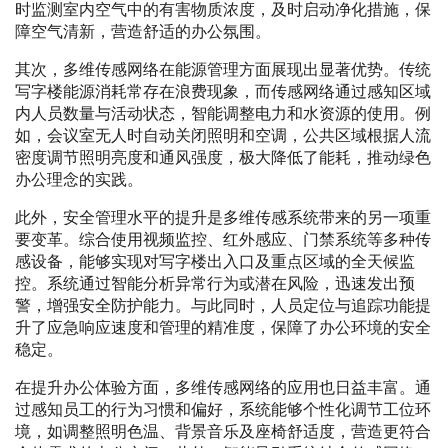
时监测室内空气中的有害物质浓度，及时启动净化措施，保
障空气清新，营造舒适的办公氛围。
其次，多维传感网络在能源管理方面展现出显著优势。传统
写字楼能源消耗常存在浪费现象，而传感网络通过感知区域
内人员数量与活动状态，智能调整电力和水资源的使用。例
如，会议室无人时自动关闭照明和空调，公共区域根据人流
密度调节照明亮度和通风强度，极大降低了能耗，推动绿色
办公理念的实践。
此外，安全管理水平的提升是多维传感系统带来的另一项重
要变革。综合使用视频监控、红外感应、门禁系统等多种传
感设备，能够实现对写字楼出入口及重点区域的全天候监
控。系统通过智能分析异常行为或潜在风险，迅速发出预
警，增强安全防护能力。与此同时，人员定位与追踪功能提
升了应急响应速度和管理的精准度，保障了办公环境的安全
稳定。
在提升办公体验方面，多维传感网络的应用也日益丰富。通
过感知员工的行为习惯和偏好，系统能够个性化调节工位环
境，如调整照明色温、背景音乐及座椅舒适度，营造更符合