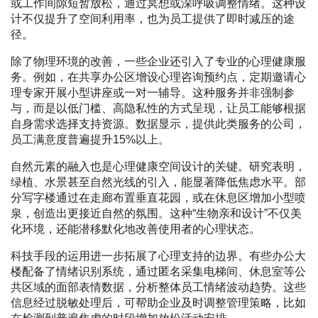
或工作间隙短暂放松，通过冥想或深呼吸调整情绪。这种设
计不仅提升了空间利用率，也为员工提供了即时减压的途
径。
除了物理环境的改善，一些企业还引入了专业的心理健康服
务。例如，在共享办公区增设心理咨询预约点，定期邀请心
理专家开展小型讲座或一对一辅导。这种服务并非强制参
与，而是以低门槛、高隐私性的方式呈现，让员工能够根据
自身需求选择支持资源。数据显示，提供此类服务的公司，
员工满意度普遍提升15%以上。
自然元素的融入也是心理健康空间设计的关键。研究表明，
绿植、水景甚至自然光线的引入，能显著降低焦虑水平。部
分写字楼通过在走廊布置垂直花园，或在休息区增加小型喷
泉，创造出更接近自然的氛围。这种“生物亲和设计”不仅美
化环境，还能潜移默化地改善使用者的心理状态。
科技手段的运用进一步拓展了心理支持的边界。有些办公大
楼配备了情绪识别系统，通过匿名采集电梯间、休息室等公
共区域的面部表情数据，分析整体员工情绪波动趋势。这些
信息经过脱敏处理后，可帮助企业及时调整管理策略，比如