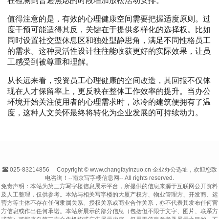
在检测到普遍焦虑的时段增加放松活动安排。
值得注意的是，有效的心理健康空间需要把握适度原则。过
度干预可能适得其反，关键在于提供多样化的选择权。比如
同时设置社交型休息区和独处型静思角，满足不同性格员工
的需求。这种灵活性设计往往能收获更好的实际效果，让员
工感受到被尊重和理解。
从长远来看，投资员工心理健康的空间改造，其回报不仅体
现在人才保留率上，更反映在整体工作效率的提升。当办公
环境开始关注使用者的心理需求时，冰冷的建筑便拥有了温
度，这种人文关怀最终将转化为企业发展的可持续动力。
025-83214856
Copyright © www.changfayinzuo.cn 企业办公选址，欢迎您致
电咨询！--南京写字楼信息网-- All rights reserved.
免责声明：本站为第三方写字楼信息展示平台，所提供的信息来源于互联网公开资料
及人工整理，仅供参考。本站与相关写字楼的大厦产权方、物业管理方、开发商、运
营方等主体不存在任何隶属关系、授权关系或商业合作关系，亦不代表其发布任何官
方信息或作出任何承诺。本站所展示的部分信息（包括但不限于文字、图片、联系方